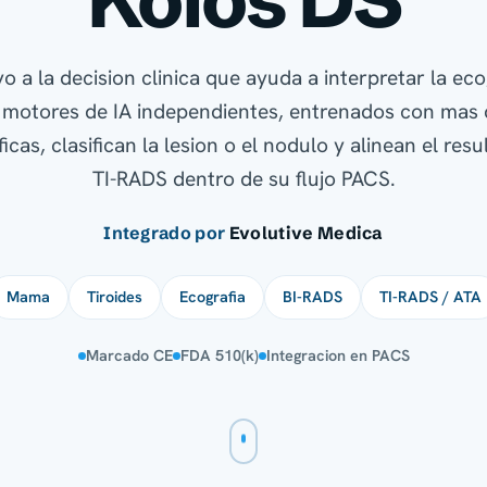
o a la decision clinica que ayuda a interpretar la ec
s motores de IA independientes, entrenados con mas 
cas, clasifican la lesion o el nodulo y alinean el res
TI-RADS dentro de su flujo PACS.
Integrado por
Evolutive Medica
Mama
Tiroides
Ecografia
BI-RADS
TI-RADS / ATA
Marcado CE
FDA 510(k)
Integracion en PACS