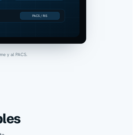
PACS / RIS
rme y al PACS.
bles