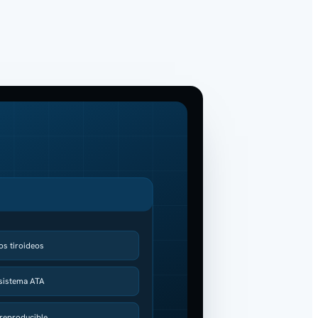
os tiroideos
 sistema ATA
 reproducible