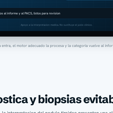
s al informe y al PACS, listos para revision
Apoyo a la interpretacion medica. No sustituye el juicio clinico.
 entra, el motor adecuado la procesa y la categoria vuelve al info
stica y biopsias evita