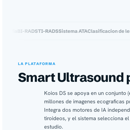
fia
BI-RADS
TI-RADS
Sistema ATA
Clasificacion de lesion
LA PLATAFORMA
Smart Ultrasound 
Koios DS se apoya en un conjunto 
millones de imagenes ecograficas pr
Integra dos motores de IA independ
tiroideos, y el sistema selecciona 
estudio.