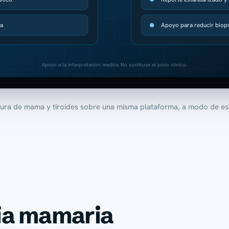
da
Apoyo para reducir biops
Apoyo a la interpretacion medica. No sustituye el juicio clinico.
ura de mama y tiroides sobre una misma plataforma, a modo de e
fia mamaria