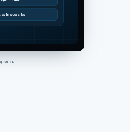
ias innecesarias
squema.