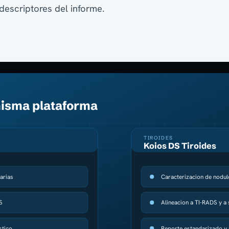
descriptores del informe.
misma plataforma
TIROIDES
Koios DS Tiroides
arias
Caracterizacion de nodul
S
Alineacion a TI-RADS y a
stico
Reporte estandarizado y