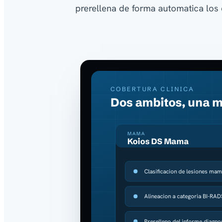
prerellena de forma automatica los 
COBERTURA CLINICA
Dos ambitos, una 
MAMA
Koios DS Mama
Clasificacion de lesiones mam
Alineacion a categoria BI-RAD
Prerelleno del informe diagno