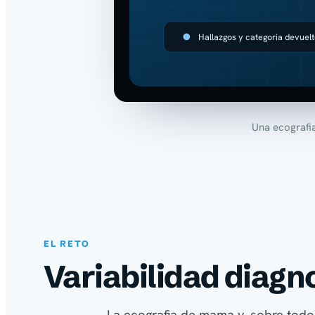
Hallazgos y categoria devuelto
Una ecografia
EL RETO
Variabilidad diagno