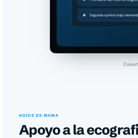
Segunda opinion bajo deman
Cobert
KOIOS DS MAMA
Apoyo a la ecogra