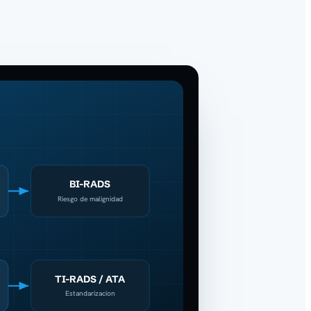
BI-RADS
Riesgo de malignidad
TI-RADS / ATA
Estandarizacion